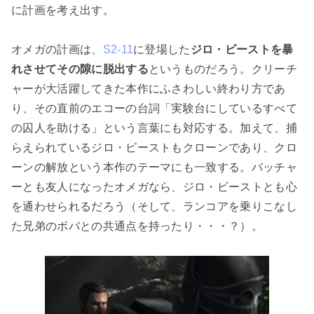
に計画を考え出す。
オメガの計画は、
S2-11
に登場した
ジロ・ビーストを暴
れさせてその隙に脱出する
というものだろう。クリーチ
ャーが大活躍してきた本作にふさわしい終わり方であ
り、その直前のエコーの台詞「実験台にしているすべて
の囚人を助ける」という言葉にも対応する。加えて、捕
らえられているジロ・ビーストもクローンであり、クロ
ーンの解放という本作のテーマにも一致する。バッチャ
ーとも友人になったオメガなら、ジロ・ビーストとも心
を通わせられるだろう（そして、ランコアを乗りこなし
た兄弟のボバとの共通点を持ったり・・・？）。