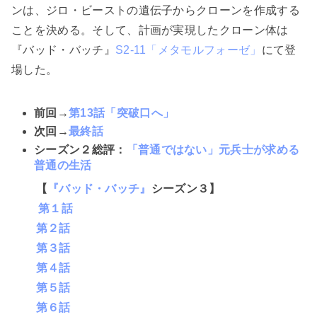
ンは、ジロ・ビーストの遺伝子からクローンを作成する
ことを決める。そして、計画が実現したクローン体は
『バッド・バッチ』
S2-11「メタモルフォーゼ」
にて登
場した。
前回→
第13話「突破口へ」
次回→
最終話
シーズン２総評
：
「普通ではない」元兵士が求める
普通の生活
【
『バッド・バッチ』
シーズン３】
第１話
第２話
第３話
第４話
第５話
第６話