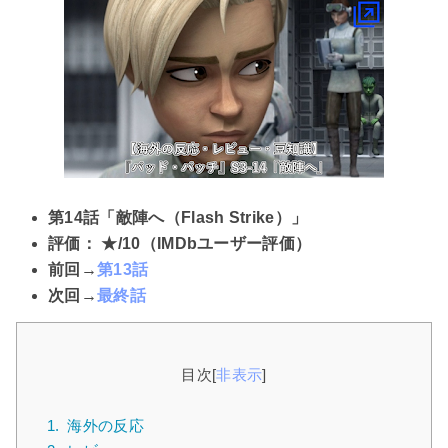
第14話「敵陣へ（Flash Strike）」
評価： ★/10（IMDbユーザー評価）
前回→
第13話
次回→
最終話
目次
[
非表示
]
1.
海外の反応