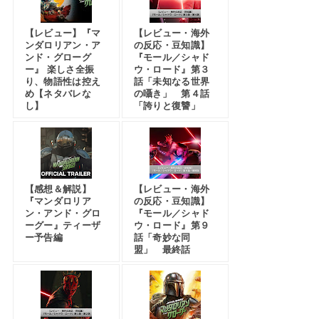
【レビュー】『マ
【レビュー・海外
ンダロリアン・ア
の反応・豆知識】
ンド・グローグ
『モール／シャド
ー』 楽しさ全振
ウ・ロード』第３
り、物語性は控え
話「未知なる世界
め【ネタバレな
の囁き」 第４話
し】
「誇りと復讐」
【感想＆解説】
【レビュー・海外
『マンダロリア
の反応・豆知識】
ン・アンド・グロ
『モール／シャド
ーグー』ティーザ
ウ・ロード』第９
ー予告編
話「奇妙な同
盟」 最終話