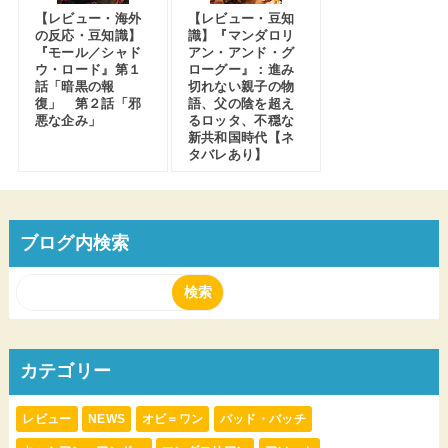
【レビュー・海外
【レビュー・豆知
の反応・豆知識】
識】『マンダロリ
『モール／シャド
アン・アンド・グ
ウ・ロード』第１
ローグー』：進み
話「暗黒の報
切れない親子の物
復」 第２話「邪
語、父の陰を超え
悪な企み」
るロッタ、不穏な
新共和国時代【ネ
タバレあり】
ブログ内検索
カテゴリー
レビュー
NEWS
オビ＝ワン
バッド・バッチ