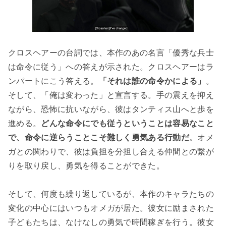
クロスヘアーの台詞では、本作のあの名言「優秀な兵士
は命令に従う」への答えが示された。クロスヘアーはラ
ンパートにこう答える。
「それは誰の命令かによる」
。
そして、「俺は変わった」と宣言する。手の震えを抑え
ながら、恐怖に抗いながら、彼はタンティス山へと歩を
進める。
どんな命令にでも従うということは容易なこと
で、命令に逆らうことこそ難しく勇気ある行動だ
。オメ
ガとの関わりで、彼は負担を分担し合える仲間との繋が
りを取り戻し、勇気を得ることができた。
そして、何度も繰り返しているが、本作のキャラたちの
変化の中心にはいつもオメガが居た。彼女に励まされた
子どもたちは、なけなしの勇気で時間稼ぎを行う。彼女