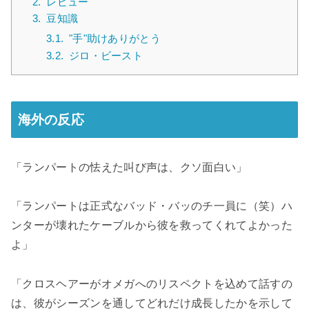
2.
レビュー
3.
豆知識
3.1.
"手"助けありがとう
3.2.
ジロ・ビースト
海外の反応
「ランパートの怯えた叫び声は、クソ面白い」
「ランパートは正式なバッド・バッのチ一員に（笑）ハ
ンターが壊れたケーブルから彼を救ってくれてよかった
よ」
「クロスヘアーがオメガへのリスペクトを込めて話すの
は、彼がシーズンを通してどれだけ成長したかを示して