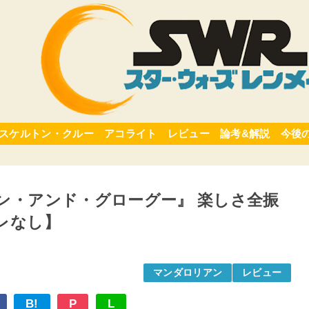
スケルトン・クルー
アコライト
レビュー
論考&解説
今後
ン・アンド・グローグー』 楽しさ全振
レなし】
マンダロリアン
レビュー
B!
P
L