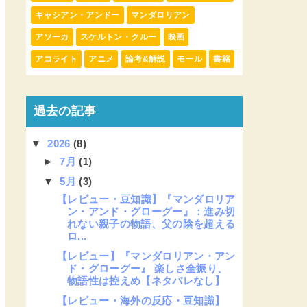
キャシアン・アンドー
マンダロリアン
アソーカ
スケルトン・クルー
映画
アコライト
アニメ
論考&解説
モール
書籍
過去の記事
▼
2026
(8)
►
7月
(1)
▼
5月
(3)
【レビュー・豆知識】『マンダロリア
ン・アンド・グローグー』：進み切
れない親子の物語、父の陰を超える
ロ...
【レビュー】『マンダロリアン・アン
ド・グローグー』 楽しさ全振り、
物語性は控えめ【ネタバレなし】
【レビュー・海外の反応・豆知識】