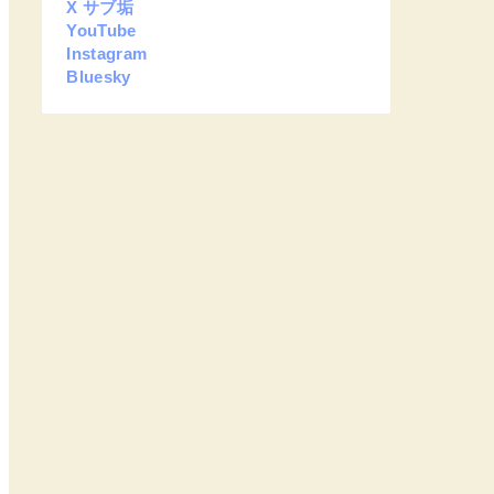
X サブ垢
YouTube
Instagram
Bluesky