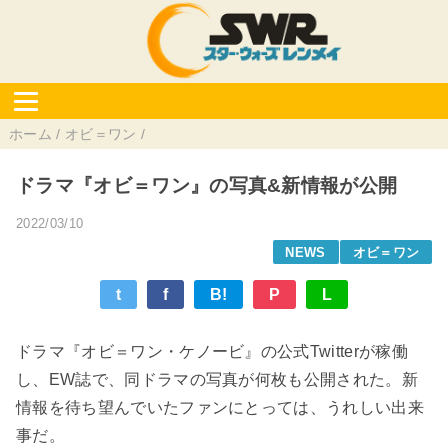
ホーム
/
オビ＝ワン
/
ドラマ『オビ＝ワン』の写真&新情報が公開
2022/03/10
NEWS
オビ＝ワン
t
f
B!
P
L
ドラマ『オビ＝ワン・ケノービ』の公式Twitterが稼働
し、EW誌で、同ドラマの写真が何枚も公開された。新
情報を待ち望んでいたファンにとっては、うれしい出来
事だ。