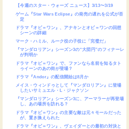
【今週のスター・ウォーズ ニュース】3/13〜3/19
ゲーム『Star Wars Eclipse』の発売の遅れを公式が否
定
ドラマ『オビ＝ワン』、アナキンとオビ＝ワンの回想
シーンの詳細
マーク・ハミル、ルーク役の子役に「完璧だ」
『マンダロリアン』シーズン3の“大団円”のフィナーレ
が判明か
ドラマ『オビ＝ワン』で、ファンなら名前を知るタト
ゥイーンのあの街が登場？
ドラマ『Andor』の配信開始は8月か
メイス・ウィンドゥとして『マンダロリアン』に登場
したいサミュエル・L・ジャクソン
『マンダロリアン』シーズン3に、アーマラーが再登場
し、あの場所を訪れる？
ドラマ『オビ＝ワン』の主要な敵は元々モールだった
が、置き換えられた
ドラマ『オビ＝ワン』、ヴェイダーとの最初の対決と