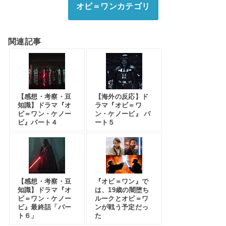
オビ＝ワンカテゴリ
関連記事
【感想・考察・豆
【海外の反応】ド
知識】ドラマ『オ
ラマ『オビ＝ワ
ビ＝ワン・ケノー
ン・ケノービ』 パ
ビ』パート４
ート５
【感想・考察・豆
『オビ＝ワン』で
知識】ドラマ『オ
は、19歳の闇堕ち
ビ＝ワン・ケノー
ルークとオビ＝ワ
ビ』最終話「パー
ンが戦う予定だっ
ト６」
た