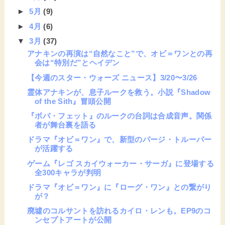
►
5月
(9)
►
4月
(6)
▼
3月
(37)
アナキンの再演は“自然なこと”で、オビ＝ワンとの再
会は“特別だ”とヘイデン
【今週のスター・ウォーズ ニュース】3/20〜3/26
霊体アナキンが、息子ルークを救う。小説『Shadow
of the Sith』冒頭公開
『ボバ・フェット』のルークの台詞は合成音声。関係
者が舞台裏を語る
ドラマ『オビ＝ワン』で、新型のパージ・トルーパー
が活躍する
ゲーム『レゴ スカイウォーカー・サーガ』に登場する
全300キャラが判明
ドラマ『オビ＝ワン』に『ローグ・ワン』との繋がり
が？
廃墟のコルサントを訪れるカイロ・レンも。EP9のコ
ンセプトアートが公開