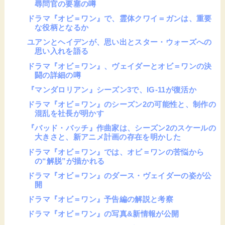
尋問官の要塞の噂
ドラマ『オビ＝ワン』で、霊体クワイ＝ガンは、重要
な役柄となるか
ユアンとヘイデンが、思い出とスター・ウォーズへの
思い入れを語る
ドラマ『オビ＝ワン』、ヴェイダーとオビ＝ワンの決
闘の詳細の噂
『マンダロリアン』シーズン3で、IG-11が復活か
ドラマ『オビ＝ワン』のシーズン2の可能性と、制作の
混乱を社長が明かす
『バッド・バッチ』作曲家は、シーズン2のスケールの
大きさと、新アニメ計画の存在を明かした
ドラマ『オビ＝ワン』では、オビ＝ワンの苦悩から
の“解脱”が描かれる
ドラマ『オビ＝ワン』のダース・ヴェイダーの姿が公
開
ドラマ『オビ＝ワン』予告編の解説と考察
ドラマ『オビ＝ワン』の写真&新情報が公開