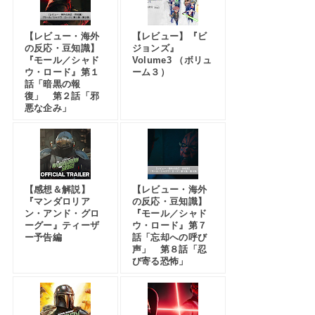
【レビュー・海外
【レビュー】『ビ
の反応・豆知識】
ジョンズ』
『モール／シャド
Volume3 （ボリュ
ウ・ロード』第１
ーム３）
話「暗黒の報
復」 第２話「邪
悪な企み」
【感想＆解説】
【レビュー・海外
『マンダロリア
の反応・豆知識】
ン・アンド・グロ
『モール／シャド
ーグー』ティーザ
ウ・ロード』第７
ー予告編
話「忘却への呼び
声」 第８話「忍
び寄る恐怖」