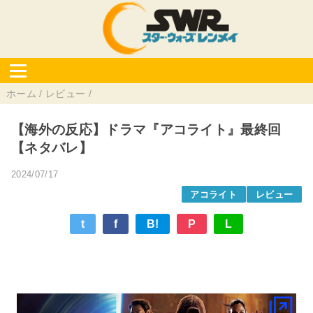
ホーム
/
レビュー
/
【海外の反応】ドラマ『アコライト』最終回
【ネタバレ】
2024/07/17
アコライト
レビュー
t
f
B!
P
L