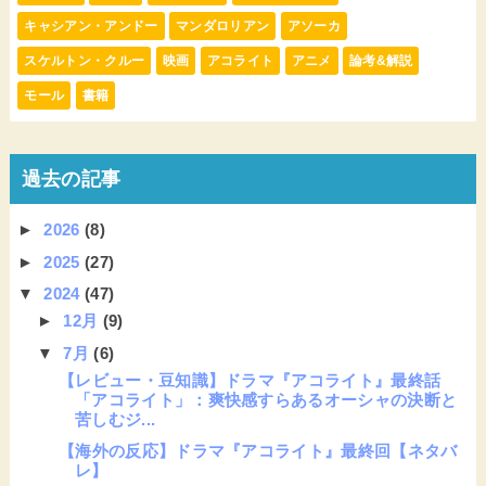
キャシアン・アンドー
マンダロリアン
アソーカ
スケルトン・クルー
映画
アコライト
アニメ
論考&解説
モール
書籍
過去の記事
►
2026
(8)
►
2025
(27)
▼
2024
(47)
►
12月
(9)
▼
7月
(6)
【レビュー・豆知識】ドラマ『アコライト』最終話
「アコライト」：爽快感すらあるオーシャの決断と
苦しむジ...
【海外の反応】ドラマ『アコライト』最終回【ネタバ
レ】