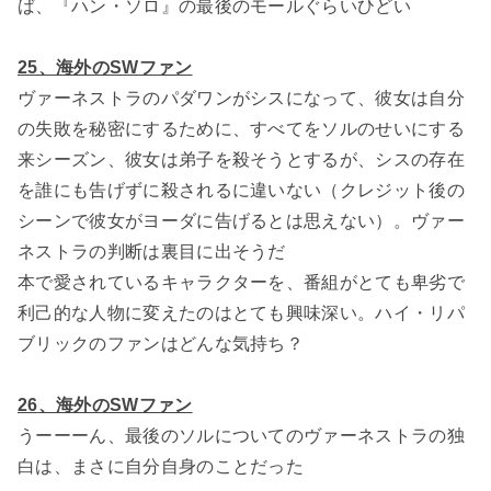
ば、『ハン・ソロ』の最後のモールぐらいひどい
25、海外のSWファン
ヴァーネストラのパダワンがシスになって、彼女は自分
の失敗を秘密にするために、すべてをソルのせいにする
来シーズン、彼女は弟子を殺そうとするが、シスの存在
を誰にも告げずに殺されるに違いない（クレジット後の
シーンで彼女がヨーダに告げるとは思えない）。ヴァー
ネストラの判断は裏目に出そうだ
本で愛されているキャラクターを、番組がとても卑劣で
利己的な人物に変えたのはとても興味深い。ハイ・リパ
ブリックのファンはどんな気持ち？
26
、海外のSWファン
うーーーん、最後のソルについてのヴァーネストラの独
白は、まさに自分自身のことだった