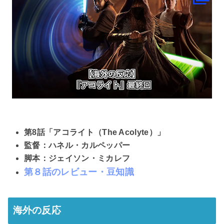
第8話「アコライト（The Acolyte）」
監督：ハネル・カルペッパー
脚本：ジェイソン・ミカレフ
第８話のレビュー・豆知識
海外の反応